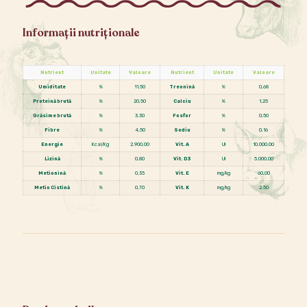
Informații nutriționale
Nutrient
Unitate
Valoare
Nutrient
Unitate
Valoare
Umiditate
%
11,50
Treonină
%
0,68
Proteină brută
%
20,50
Calciu
%
1,25
Grăsime brută
%
3,30
Fosfor
%
0,50
Fibre
%
4,50
Sodiu
%
0,16
Energie
Kcal/Kg
2.900,00
Vit. A
UI
10.000,00
Lizină
%
0,80
Vit. D3
UI
5.000,00
Metionină
%
0,35
Vit. E
mg/kg
60,00
Metio Cistină
%
0,70
Vit. K
mg/kg
2,50