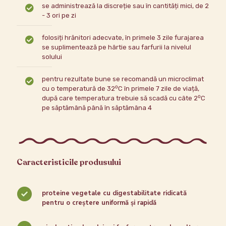
se administrează la discreție sau în cantități mici, de 2
- 3 ori pe zi
folosiți hrănitori adecvate, în primele 3 zile furajarea
se suplimentează pe hârtie sau farfurii la nivelul
solului
pentru rezultate bune se recomandă un microclimat
cu o temperatură de 32⁰C în primele 7 zile de viață,
după care temperatura trebuie să scadă cu câte 2⁰C
pe săptămână până în săptămâna 4
Caracteristicile produsului
proteine vegetale cu digestabilitate ridicată
pentru o creștere uniformă și rapidă