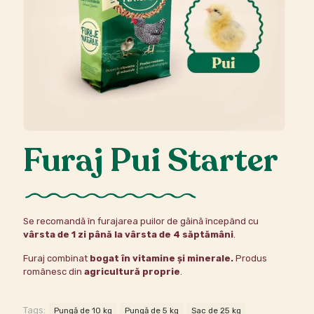
Furaj Pui Starter
Se recomandă în furajarea puilor de găină începând cu
vârsta de 1 zi până la vârsta de 4 săptămâni
.
Furaj combinat
bogat în vitamine și minerale.
Produs
românesc din
agricultură proprie
.
Tags:
Pungă de 10 kg
Pungă de 5 kg
Sac de 25 kg