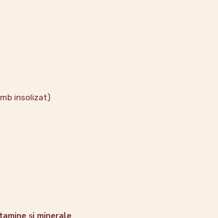
umb insolizat)
vitamine și minerale