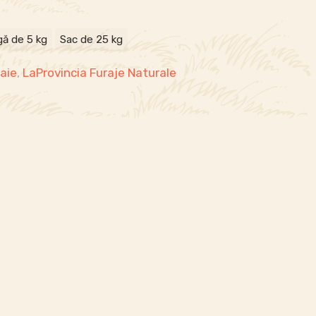
ă de 5 kg
Sac de 25 kg
oaie
,
LaProvincia Furaje Naturale