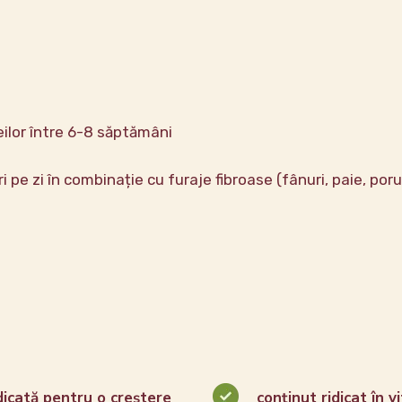
eilor între 6-8 săptămâni
i pe zi în combinație cu furaje fibroase (fânuri, paie, por
dicată pentru o creștere
conținut ridicat în 