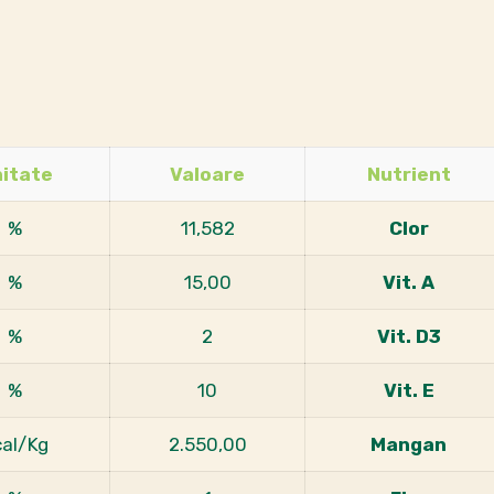
itate
Valoare
Nutrient
%
11,582
Clor
%
15,00
Vit. A
%
2
Vit. D3
%
10
Vit. E
cal/Kg
2.550,00
Mangan