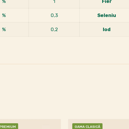
%
1
Fier
%
0,3
Seleniu
%
0,2
Iod
PREMIUM
GAMA CLASICĂ