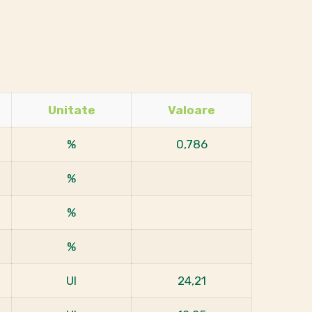
Unitate
Valoare
%
0,786
%
%
%
UI
24,21