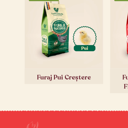
Furaj Pui Creștere
F
F