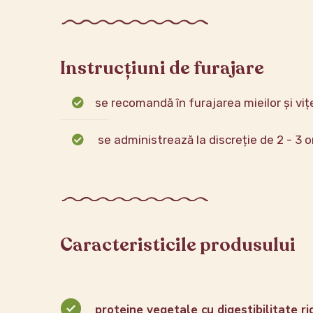
Instrucțiuni de furajare
se recomandă în furajarea mieilor și viț
se administrează la discreție de 2 - 3 or
Caracteristicile produsului
proteine vegetale cu digestibilitate ri