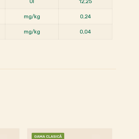
UI
12,25
mg/kg
0,24
mg/kg
0,04
GAMA CLASICĂ