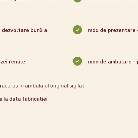
 o dezvoltare bună a
mod de prezentare 
azei renale
mod de ambalare - p
 răcoros în ambalajul original sigilat.
e la data fabricației.