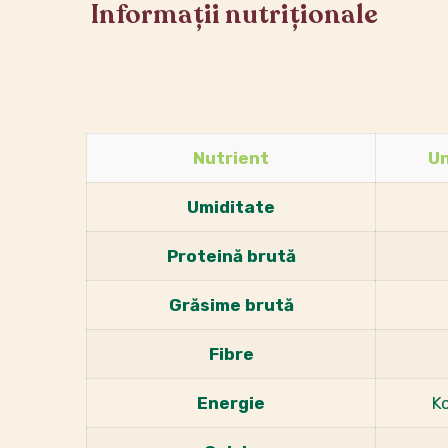
Informații nutriționale
Nutrient
Un
Umiditate
Proteină brută
Grăsime brută
Fibre
Energie
K